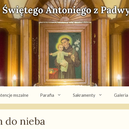
. Świętego Antoniego z Padwy
ntencje mszalne
Parafia
Sakramenty
Galeria
 do nieba