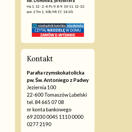
św. Dominika, prezbitera
Ha 1, 12 - 2, 4; Ps 9, 8-9. 10-11. 12-13;
por. 2 Tm 1, 10b; Mt 17, 14-20;
Kontakt
Parafia rzymskokatolicka
pw. Św. Antoniego z Padwy
Jeziernia 100
22-600 Tomaszów Lubelski
tel. 84 665 07 08
nr konta bankowego
69 2030 0045 1110 0000
0277 2190